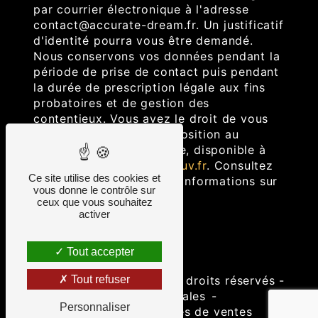
par courrier électronique à l'adresse
contact@accurate-dream.fr. Un justificatif
d'identité pourra vous être demandé.
Nous conservons vos données pendant la
période de prise de contact puis pendant
la durée de prescription légale aux fins
probatoires et de gestion des
contentieux. Vous avez le droit de vous
inscrire sur la liste d'opposition au
démarchage téléphonique, disponible à
cette adresse:
Bloctel.gouv.fr
. Consultez
Ce site utilise des cookies et
le site cnil.fr pour plus d’informations sur
vous donne le contrôle sur
vos droits.
ceux que vous souhaitez
activer
Tout accepter
©
Vistalid
- 2026 - Tous droits réservés -
Tout refuser
Mentions légales
-
Personnaliser
Conditions générales de ventes