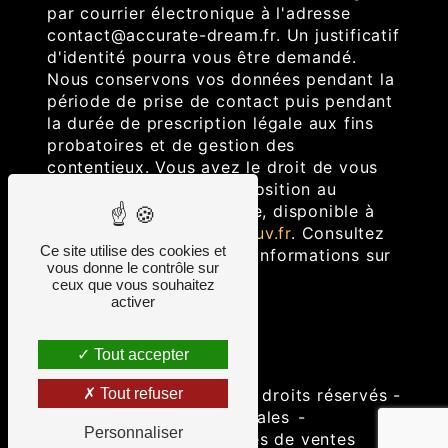
par courrier électronique à l'adresse
contact@accurate-dream.fr. Un justificatif
d'identité pourra vous être demandé.
Nous conservons vos données pendant la
période de prise de contact puis pendant
la durée de prescription légale aux fins
probatoires et de gestion des
contentieux. Vous avez le droit de vous
inscrire sur la liste d'opposition au
démarchage téléphonique, disponible à
cette adresse:
Bloctel.gouv.fr
. Consultez
Ce site utilise des cookies et
le site cnil.fr pour plus d’informations sur
vous donne le contrôle sur
vos droits.
ceux que vous souhaitez
activer
Tout accepter
©
Vistalid
- 2026 - Tous droits réservés -
Tout refuser
Mentions légales
-
Personnaliser
Conditions générales de ventes