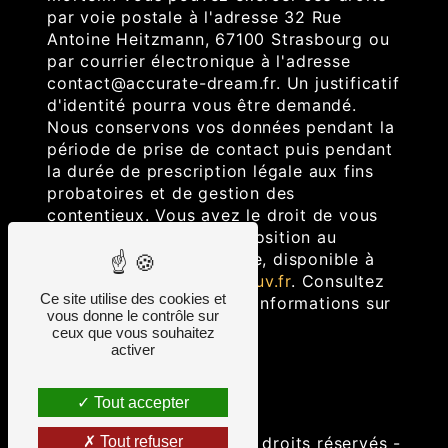
par voie postale à l'adresse 32 Rue
Antoine Heitzmann, 67100 Strasbourg ou
par courrier électronique à l'adresse
contact@accurate-dream.fr. Un justificatif
d'identité pourra vous être demandé.
Nous conservons vos données pendant la
période de prise de contact puis pendant
la durée de prescription légale aux fins
probatoires et de gestion des
contentieux. Vous avez le droit de vous
inscrire sur la liste d'opposition au
démarchage téléphonique, disponible à
cette adresse:
Bloctel.gouv.fr
. Consultez
Ce site utilise des cookies et
le site cnil.fr pour plus d’informations sur
vous donne le contrôle sur
vos droits.
ceux que vous souhaitez
activer
Tout accepter
©
Vistalid
- 2026 - Tous droits réservés -
Tout refuser