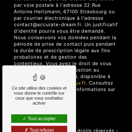
par voie postale à l'adresse 32 Rue
Antoine Heitzmann, 67100 Strasbourg ou
par courrier électronique à l'adresse
contact@accurate-dream.fr. Un justificatif
d'identité pourra vous être demandé.
Nous conservons vos données pendant la
période de prise de contact puis pendant
la durée de prescription légale aux fins
probatoires et de gestion des
contentieux. Vous avez le droit de vous
inscrire sur la liste d'opposition au
démarchage téléphonique, disponible à
cette adresse:
Bloctel.gouv.fr
. Consultez
Ce site utilise des cookies et
le site cnil.fr pour plus d’informations sur
vous donne le contrôle sur
vos droits.
ceux que vous souhaitez
activer
Tout accepter
©
Vistalid
- 2026 - Tous droits réservés -
Tout refuser